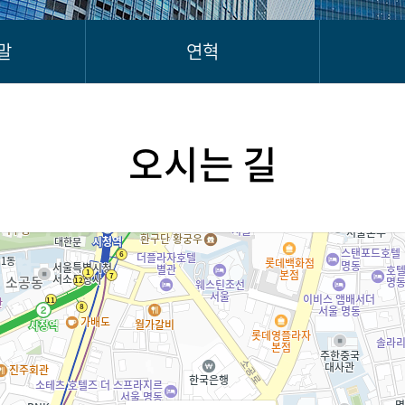
말
연혁
오시는 길