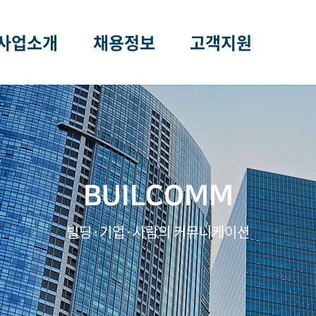
사업소개
채용정보
고객지원
빌딩경영관리
인재상·사회공헌
공지사항
빌딩안전진단
채용안내
온라인문의
에너지진단
온라인 입사지원
BUILCOMM
계설비성능점검
빌딩·기업·사람의 커뮤니케이션
컨설팅
증&지정현황
사업장현황