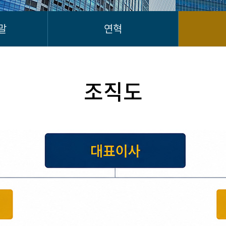
말
연혁
조직도