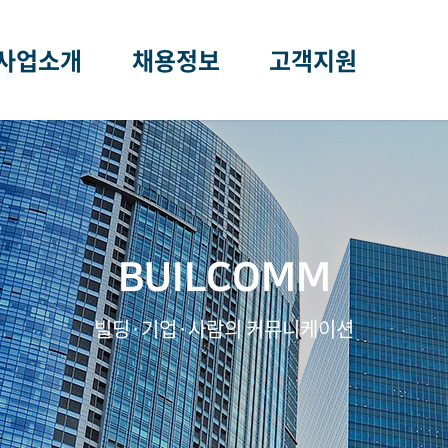
사업소개
채용정보
고객지원
빌딩경영관리
인재상·사회공헌
공지사항
빌딩안전진단
채용안내
온라인문의
에너지진단
온라인 입사지원
BUILCOMM
계설비성능점검
빌딩·기업·사람의 커뮤니케이션
컨설팅
증&지정현황
사업장현황